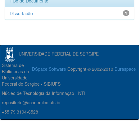
Tipo de Documento
Dissertação
1
UNIVERSIDADE FEDERAL DE SERGIPE
Sistema de
DSpace Software
Copyright © 2002-2010
Duraspace
Bibliotecas da
Universidade
Federal de Sergipe - SIBIUFS
Núcleo de Tecnologia da Informação - NTI
repositorio@academico.ufs.br
+55 79 3194-6528