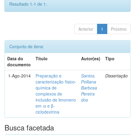
Resultado 1-1 de 1.
Anterior
1
Próximo
Conjunto de itens:
Data do
Título
Autor(es)
Tipo
documento
1-Ago-2014
Preparação e
Santos,
Dissertação
caracterização físico-
Polliana
química de
Barbosa
complexos de
Pereira
inclusão de limoneno
dos
em α e β-
ciclodextrina
Busca facetada