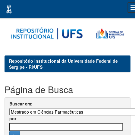
Skip
navigation
Repositório Institucional da Universidade Federal de
Sergipe - RI/UFS
Página de Busca
Buscar em:
por