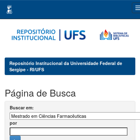
Skip
navigation
Repositório Institucional da Universidade Federal de
Sergipe - RI/UFS
Página de Busca
Buscar em:
por