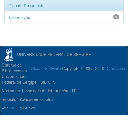
Tipo de Documento
Dissertação
1
UNIVERSIDADE FEDERAL DE SERGIPE
Sistema de
DSpace Software
Copyright © 2002-2010
Duraspace
Bibliotecas da
Universidade
Federal de Sergipe - SIBIUFS
Núcleo de Tecnologia da Informação - NTI
repositorio@academico.ufs.br
+55 79 3194-6528