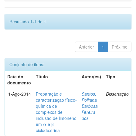
Resultado 1-1 de 1.
Anterior
1
Próximo
Conjunto de itens:
Data do
Título
Autor(es)
Tipo
documento
1-Ago-2014
Preparação e
Santos,
Dissertação
caracterização físico-
Polliana
química de
Barbosa
complexos de
Pereira
inclusão de limoneno
dos
em α e β-
ciclodextrina