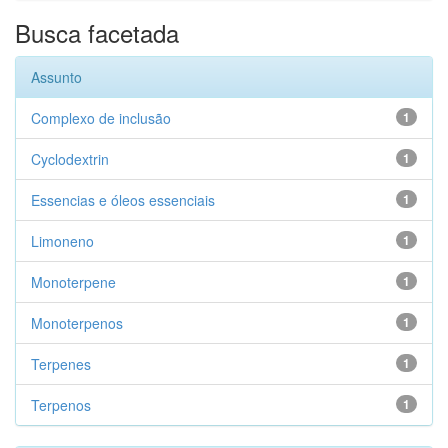
Busca facetada
Assunto
Complexo de inclusão
1
Cyclodextrin
1
Essencias e óleos essenciais
1
Limoneno
1
Monoterpene
1
Monoterpenos
1
Terpenes
1
Terpenos
1