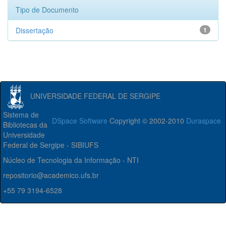
Tipo de Documento
Dissertação
1
UNIVERSIDADE FEDERAL DE SERGIPE
Sistema de
DSpace Software
Copyright © 2002-2010
Duraspace
Bibliotecas da
Universidade
Federal de Sergipe - SIBIUFS
Núcleo de Tecnologia da Informação - NTI
repositorio@academico.ufs.br
+55 79 3194-6528