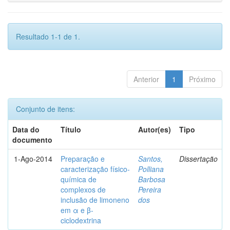
Resultado 1-1 de 1.
Anterior
1
Próximo
Conjunto de itens:
Data do
Título
Autor(es)
Tipo
documento
1-Ago-2014
Preparação e
Santos,
Dissertação
caracterização físico-
Polliana
química de
Barbosa
complexos de
Pereira
inclusão de limoneno
dos
em α e β-
ciclodextrina