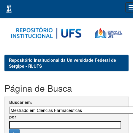
Skip
navigation
Repositório Institucional da Universidade Federal de
Sergipe - RI/UFS
Página de Busca
Buscar em:
por