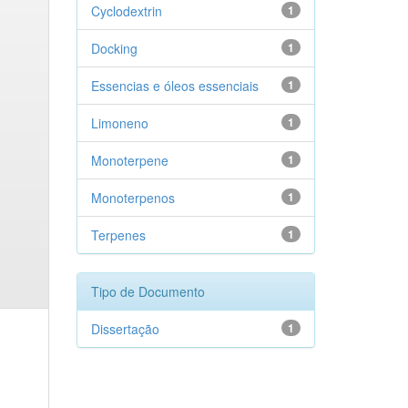
Cyclodextrin
1
Docking
1
Essencias e óleos essenciais
1
Limoneno
1
Monoterpene
1
Monoterpenos
1
Terpenes
1
Tipo de Documento
Dissertação
1