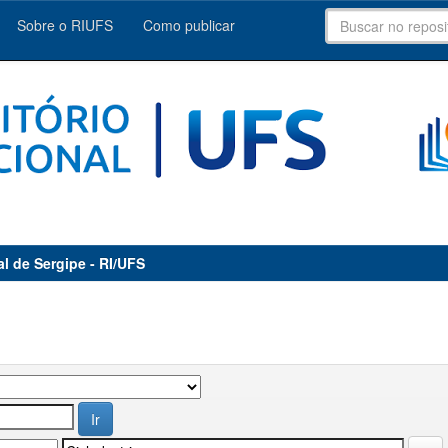
Sobre o RIUFS
Como publicar
al de Sergipe - RI/UFS