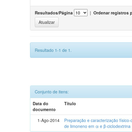
Resultados/Página
|
Ordenar registros 
Resultado 1-1 de 1.
Conjunto de itens:
Data do
Título
documento
1-Ago-2014
Preparação e caracterização físico
de limoneno em α e β-ciclodextrina