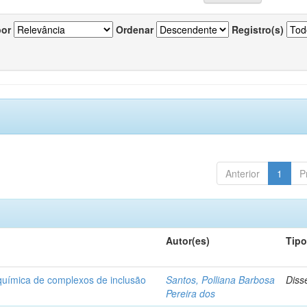
por
Ordenar
Registro(s)
Anterior
1
P
Autor(es)
Tip
-química de complexos de inclusão
Santos, Polliana Barbosa
Diss
Pereira dos