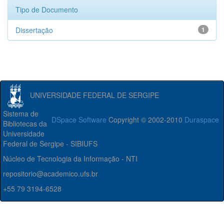
Tipo de Documento
Dissertação
1
UNIVERSIDADE FEDERAL DE SERGIPE
Sistema de
DSpace Software
Copyright © 2002-2010
Duraspace
Bibliotecas da
Universidade
Federal de Sergipe - SIBIUFS
Núcleo de Tecnologia da Informação - NTI
repositorio@academico.ufs.br
+55 79 3194-6528