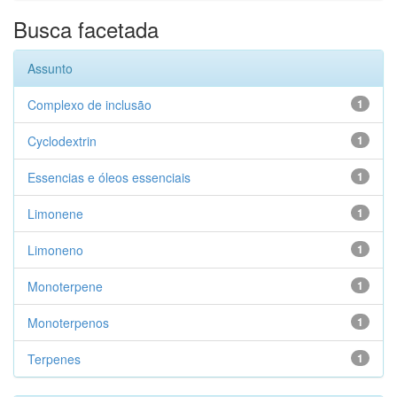
Busca facetada
Assunto
Complexo de inclusão
1
Cyclodextrin
1
Essencias e óleos essenciais
1
Limonene
1
Limoneno
1
Monoterpene
1
Monoterpenos
1
Terpenes
1