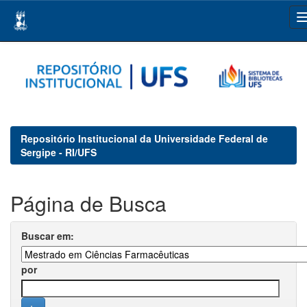
Skip
navigation
Repositório Institucional da Universidade Federal de
Sergipe - RI/UFS
Página de Busca
Buscar em:
por