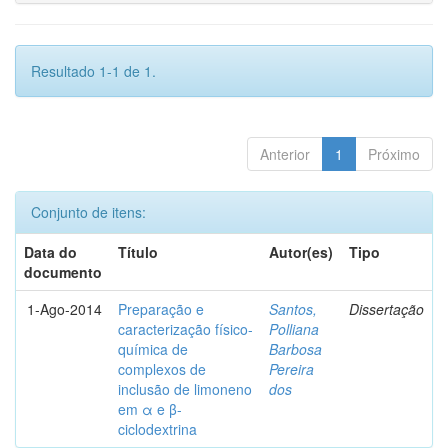
Resultado 1-1 de 1.
Anterior
1
Próximo
Conjunto de itens:
Data do
Título
Autor(es)
Tipo
documento
1-Ago-2014
Preparação e
Santos,
Dissertação
caracterização físico-
Polliana
química de
Barbosa
complexos de
Pereira
inclusão de limoneno
dos
em α e β-
ciclodextrina