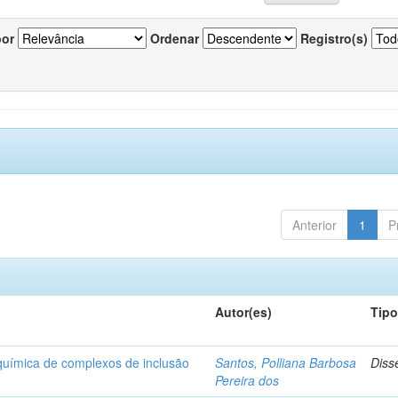
por
Ordenar
Registro(s)
Anterior
1
P
Autor(es)
Tip
-química de complexos de inclusão
Santos, Polliana Barbosa
Diss
Pereira dos