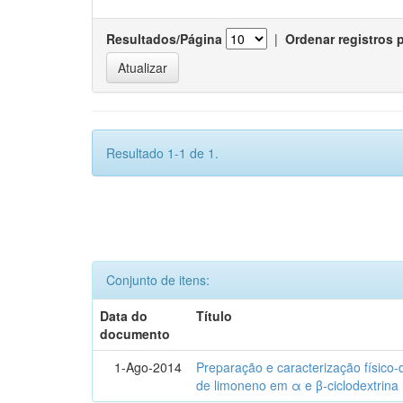
Resultados/Página
|
Ordenar registros 
Resultado 1-1 de 1.
Conjunto de itens:
Data do
Título
documento
1-Ago-2014
Preparação e caracterização físico
de limoneno em α e β-ciclodextrina