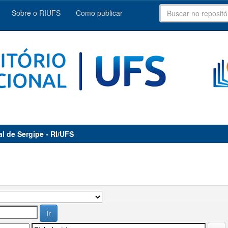
Sobre o RIUFS
Como publicar
al de Sergipe - RI/UFS