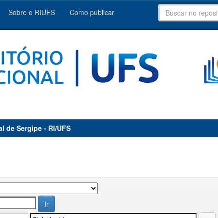
Sobre o RIUFS
Como publicar
al de Sergipe - RI/UFS