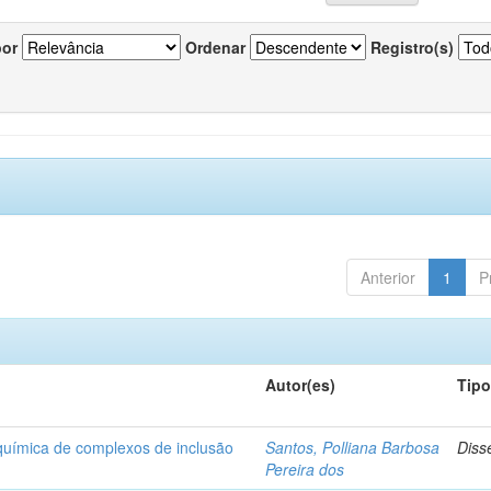
por
Ordenar
Registro(s)
Anterior
1
P
Autor(es)
Tip
-química de complexos de inclusão
Santos, Polliana Barbosa
Diss
Pereira dos