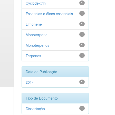
Cyclodextrin
1
Essencias e óleos essenciais
1
Limonene
1
Monoterpene
1
Monoterpenos
1
Terpenes
1
Data de Publicação
2014
1
Tipo de Documento
Dissertação
1