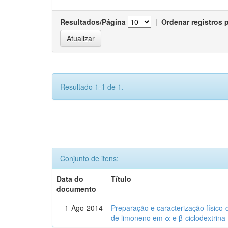
Resultados/Página
|
Ordenar registros 
Resultado 1-1 de 1.
Conjunto de itens:
Data do
Título
documento
1-Ago-2014
Preparação e caracterização físico
de limoneno em α e β-ciclodextrina