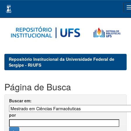
Skip
navigation
Repositório Institucional da Universidade Federal de
Sergipe - RI/UFS
Página de Busca
Buscar em:
por