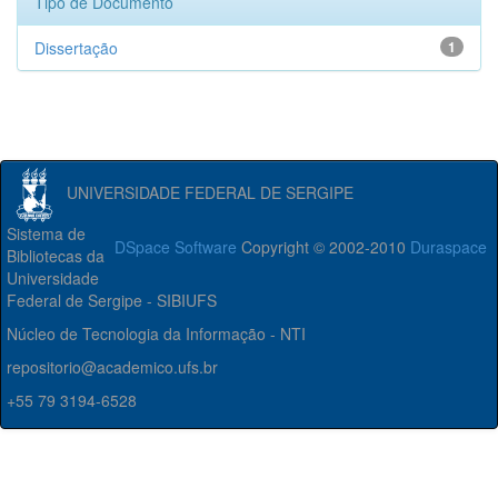
Tipo de Documento
Dissertação
1
UNIVERSIDADE FEDERAL DE SERGIPE
Sistema de
DSpace Software
Copyright © 2002-2010
Duraspace
Bibliotecas da
Universidade
Federal de Sergipe - SIBIUFS
Núcleo de Tecnologia da Informação - NTI
repositorio@academico.ufs.br
+55 79 3194-6528