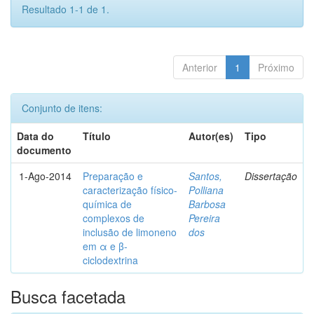
Resultado 1-1 de 1.
Anterior
1
Próximo
Conjunto de itens:
Data do
Título
Autor(es)
Tipo
documento
1-Ago-2014
Preparação e
Santos,
Dissertação
caracterização físico-
Polliana
química de
Barbosa
complexos de
Pereira
inclusão de limoneno
dos
em α e β-
ciclodextrina
Busca facetada