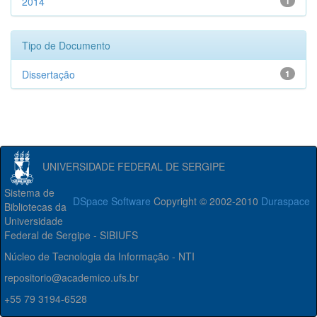
2014
1
Tipo de Documento
Dissertação
1
UNIVERSIDADE FEDERAL DE SERGIPE
Sistema de
DSpace Software
Copyright © 2002-2010
Duraspace
Bibliotecas da
Universidade
Federal de Sergipe - SIBIUFS
Núcleo de Tecnologia da Informação - NTI
repositorio@academico.ufs.br
+55 79 3194-6528