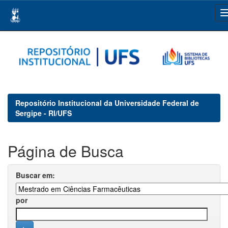
Skip
navigation
Repositório Institucional da Universidade Federal de
Sergipe - RI/UFS
Página de Busca
Buscar em:
por