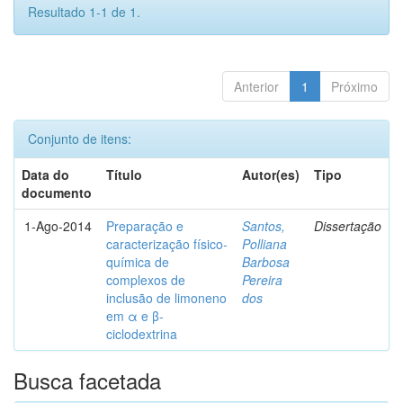
Resultado 1-1 de 1.
Anterior
1
Próximo
Conjunto de itens:
Data do
Título
Autor(es)
Tipo
documento
1-Ago-2014
Preparação e
Santos,
Dissertação
caracterização físico-
Polliana
química de
Barbosa
complexos de
Pereira
inclusão de limoneno
dos
em α e β-
ciclodextrina
Busca facetada