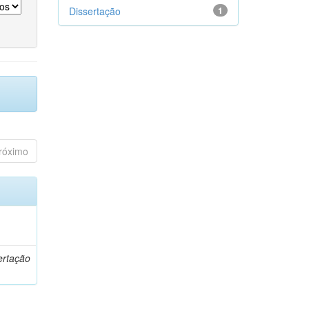
Dissertação
1
róximo
o
ertação