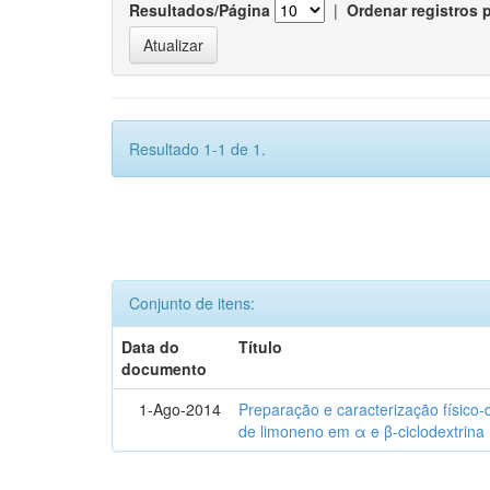
Resultados/Página
|
Ordenar registros 
Resultado 1-1 de 1.
Conjunto de itens:
Data do
Título
documento
1-Ago-2014
Preparação e caracterização físico
de limoneno em α e β-ciclodextrina