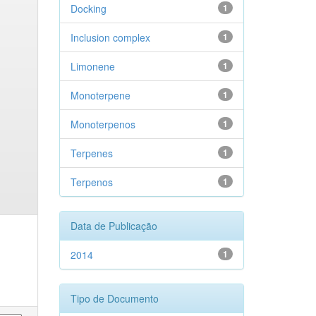
Docking
1
Inclusion complex
1
Limonene
1
Monoterpene
1
Monoterpenos
1
Terpenes
1
Terpenos
1
Data de Publicação
2014
1
Tipo de Documento