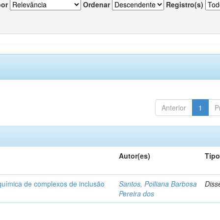
por
Ordenar
Registro(s)
Anterior
1
P
Autor(es)
Tip
-química de complexos de inclusão
Santos, Polliana Barbosa
Diss
Pereira dos