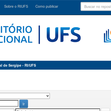
Sobre o RIUFS
Como publicar
al de Sergipe - RI/UFS