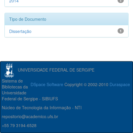
2014
1
Tipo de Documento
Dissertação
1
UNIVERSIDADE FEDERAL DE SERGIPE
Sistema de
DSpace Software
Copyright © 2002-2010
Duraspace
Bibliotecas da
Universidade
Federal de Sergipe - SIBIUFS
Núcleo de Tecnologia da Informação - NTI
repositorio@academico.ufs.br
+55 79 3194-6528