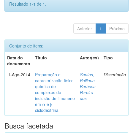
Resultado 1-1 de 1.
Anterior
1
Próximo
Conjunto de itens:
Data do
Título
Autor(es)
Tipo
documento
1-Ago-2014
Preparação e
Santos,
Dissertação
caracterização físico-
Polliana
química de
Barbosa
complexos de
Pereira
inclusão de limoneno
dos
em α e β-
ciclodextrina
Busca facetada