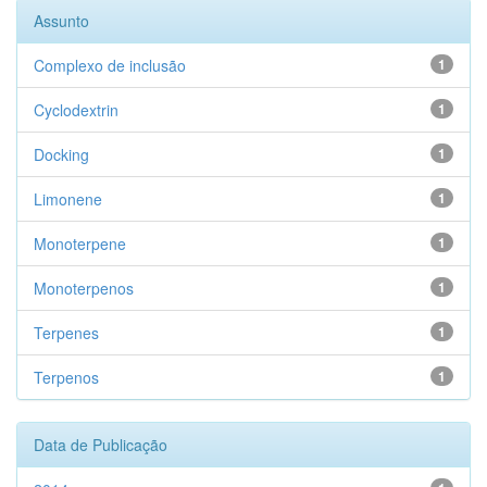
Assunto
Complexo de inclusão
1
Cyclodextrin
1
Docking
1
Limonene
1
Monoterpene
1
Monoterpenos
1
Terpenes
1
Terpenos
1
Data de Publicação