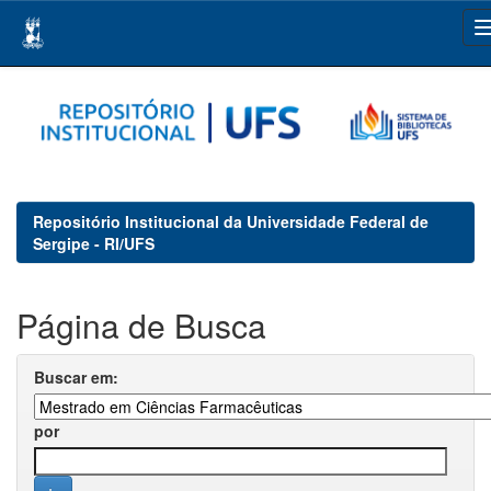
Skip
navigation
Repositório Institucional da Universidade Federal de
Sergipe - RI/UFS
Página de Busca
Buscar em:
por