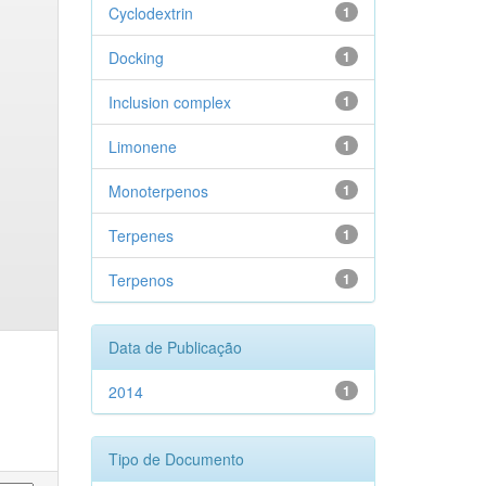
Cyclodextrin
1
Docking
1
Inclusion complex
1
Limonene
1
Monoterpenos
1
Terpenes
1
Terpenos
1
Data de Publicação
2014
1
Tipo de Documento