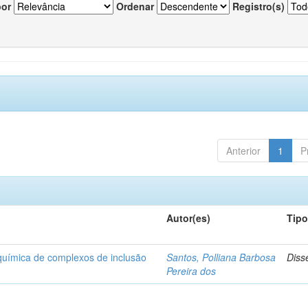
por
Ordenar
Registro(s)
Anterior
1
P
Autor(es)
Tip
-química de complexos de inclusão
Santos, Polliana Barbosa
Diss
Pereira dos