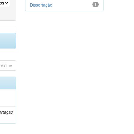
Dissertação
1
róximo
o
ertação