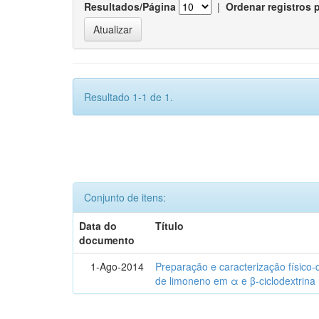
Resultados/Página
|
Ordenar registros 
Resultado 1-1 de 1.
Conjunto de itens:
Data do
Título
documento
1-Ago-2014
Preparação e caracterização físico
de limoneno em α e β-ciclodextrina