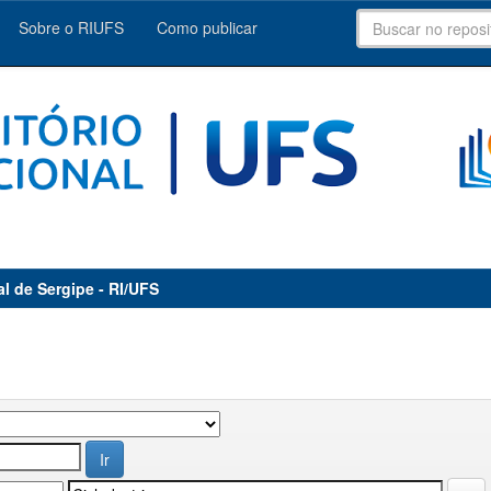
Sobre o RIUFS
Como publicar
al de Sergipe - RI/UFS