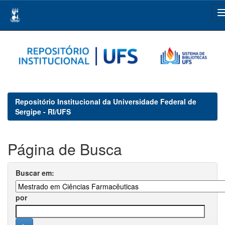
Skip
navigation
Repositório Institucional da Universidade Federal de
Sergipe - RI/UFS
Página de Busca
Buscar em:
por