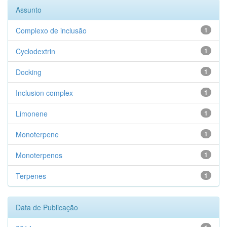
Assunto
Complexo de inclusão
1
Cyclodextrin
1
Docking
1
Inclusion complex
1
Limonene
1
Monoterpene
1
Monoterpenos
1
Terpenes
1
Data de Publicação