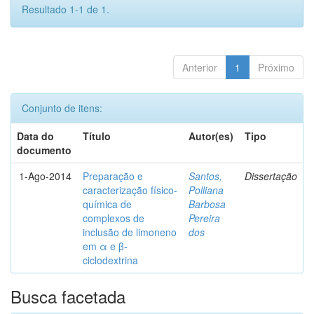
Resultado 1-1 de 1.
Anterior
1
Próximo
Conjunto de itens:
Data do
Título
Autor(es)
Tipo
documento
1-Ago-2014
Preparação e
Santos,
Dissertação
caracterização físico-
Polliana
química de
Barbosa
complexos de
Pereira
inclusão de limoneno
dos
em α e β-
ciclodextrina
Busca facetada