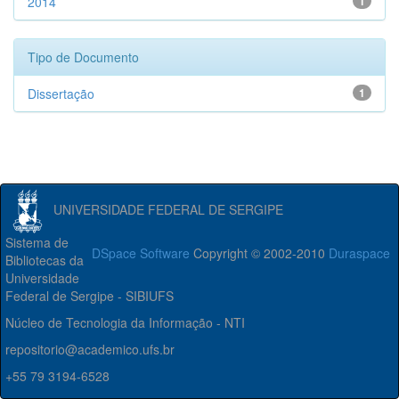
2014
1
Tipo de Documento
Dissertação
1
UNIVERSIDADE FEDERAL DE SERGIPE
Sistema de
DSpace Software
Copyright © 2002-2010
Duraspace
Bibliotecas da
Universidade
Federal de Sergipe - SIBIUFS
Núcleo de Tecnologia da Informação - NTI
repositorio@academico.ufs.br
+55 79 3194-6528