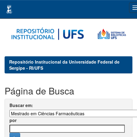
Skip
navigation
Repositório Institucional da Universidade Federal de
Sergipe - RI/UFS
Página de Busca
Buscar em:
por