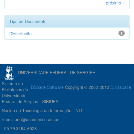
próximo >
Tipo de Documento
Dissertação
1
UNIVERSIDADE FEDERAL DE SERGIPE
Sistema de
DSpace Software
Copyright © 2002-2010
Duraspace
Bibliotecas da
Universidade
Federal de Sergipe - SIBIUFS
Núcleo de Tecnologia da Informação - NTI
repositorio@academico.ufs.br
+55 79 3194-6528