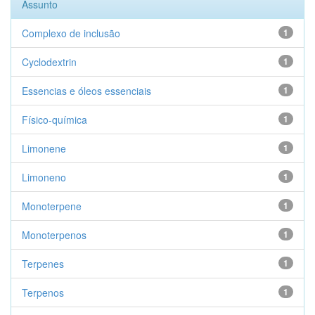
Assunto
Complexo de inclusão
1
Cyclodextrin
1
Essencias e óleos essenciais
1
Físico-química
1
Limonene
1
Limoneno
1
Monoterpene
1
Monoterpenos
1
Terpenes
1
Terpenos
1