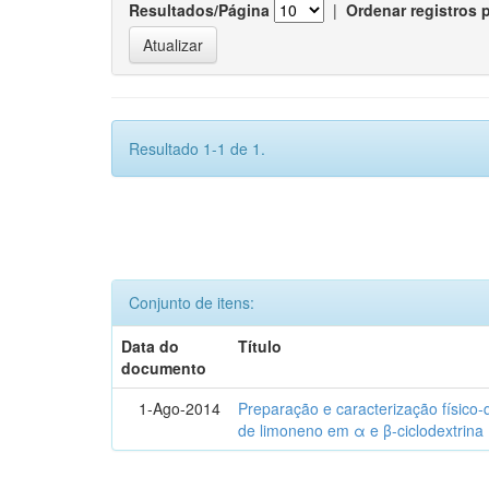
Resultados/Página
|
Ordenar registros 
Resultado 1-1 de 1.
Conjunto de itens:
Data do
Título
documento
1-Ago-2014
Preparação e caracterização físico
de limoneno em α e β-ciclodextrina