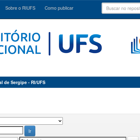
Sobre o RIUFS
Como publicar
al de Sergipe - RI/UFS