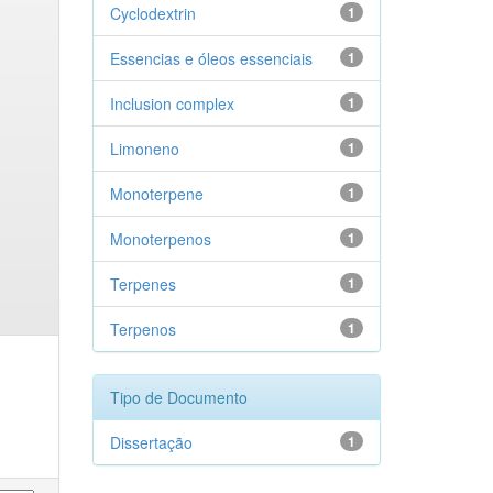
Cyclodextrin
1
Essencias e óleos essenciais
1
Inclusion complex
1
Limoneno
1
Monoterpene
1
Monoterpenos
1
Terpenes
1
Terpenos
1
Tipo de Documento
Dissertação
1