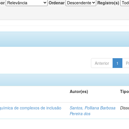
por
Ordenar
Registro(s)
Anterior
1
P
Autor(es)
Tip
-química de complexos de inclusão
Santos, Polliana Barbosa
Diss
Pereira dos