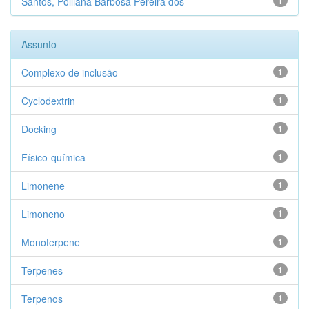
Santos, Polliana Barbosa Pereira dos
1
Assunto
Complexo de inclusão
1
Cyclodextrin
1
Docking
1
Físico-química
1
Limonene
1
Limoneno
1
Monoterpene
1
Terpenes
1
Terpenos
1