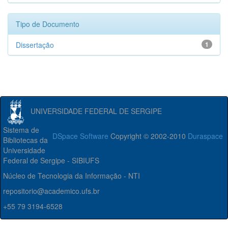
Tipo de Documento
Dissertação
1
UNIVERSIDADE FEDERAL DE SERGIPE
Sistema de
DSpace Software
Copyright © 2002-2010
Duraspace
Bibliotecas da
Universidade
Federal de Sergipe - SIBIUFS
Núcleo de Tecnologia da Informação - NTI
repositorio@academico.ufs.br
+55 79 3194-6528