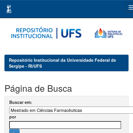
Skip
navigation
Repositório Institucional da Universidade Federal de
Sergipe - RI/UFS
Página de Busca
Buscar em:
por