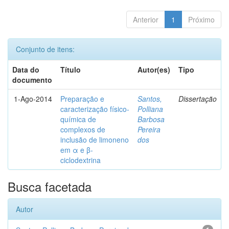
Anterior
1
Próximo
Conjunto de itens:
Data do
Título
Autor(es)
Tipo
documento
1-Ago-2014
Preparação e
Santos,
Dissertação
caracterização físico-
Polliana
química de
Barbosa
complexos de
Pereira
inclusão de limoneno
dos
em α e β-
ciclodextrina
Busca facetada
Autor