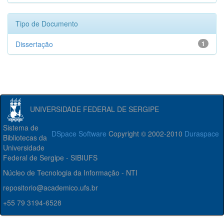
Tipo de Documento
Dissertação
1
UNIVERSIDADE FEDERAL DE SERGIPE
Sistema de
DSpace Software
Copyright © 2002-2010
Duraspace
Bibliotecas da
Universidade
Federal de Sergipe - SIBIUFS
Núcleo de Tecnologia da Informação - NTI
repositorio@academico.ufs.br
+55 79 3194-6528