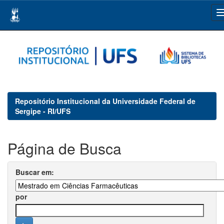
Skip
navigation
Repositório Institucional da Universidade Federal de
Sergipe - RI/UFS
Página de Busca
Buscar em:
por