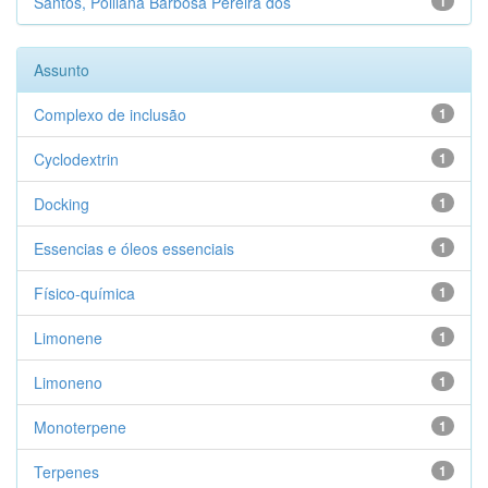
Santos, Polliana Barbosa Pereira dos
1
Assunto
Complexo de inclusão
1
Cyclodextrin
1
Docking
1
Essencias e óleos essenciais
1
Físico-química
1
Limonene
1
Limoneno
1
Monoterpene
1
Terpenes
1