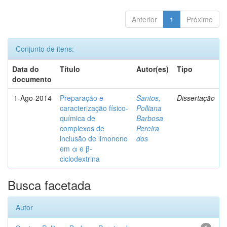
Anterior
1
Próximo
Conjunto de itens:
Data do
Título
Autor(es)
Tipo
documento
1-Ago-2014
Preparação e
Santos,
Dissertação
caracterização físico-
Polliana
química de
Barbosa
complexos de
Pereira
inclusão de limoneno
dos
em α e β-
ciclodextrina
Busca facetada
Autor