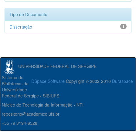
Tipo de Documento
Dissertação
1
UNIVERSIDADE FEDERAL DE SERGIPE
Sistema de
DSpace Software
Copyright © 2002-2010
Duraspace
Bibliotecas da
Universidade
Federal de Sergipe - SIBIUFS
Núcleo de Tecnologia da Informação - NTI
repositorio@academico.ufs.br
+55 79 3194-6528