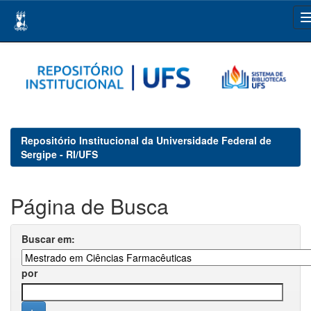
Skip
navigation
Repositório Institucional da Universidade Federal de
Sergipe - RI/UFS
Página de Busca
Buscar em:
por