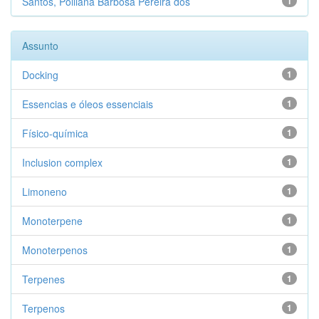
Santos, Polliana Barbosa Pereira dos
1
Assunto
Docking
1
Essencias e óleos essenciais
1
Físico-química
1
Inclusion complex
1
Limoneno
1
Monoterpene
1
Monoterpenos
1
Terpenes
1
Terpenos
1