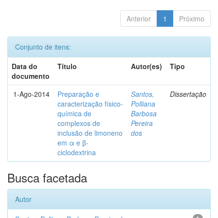
Anterior
1
Próximo
Conjunto de itens:
Data do
Título
Autor(es)
Tipo
documento
1-Ago-2014
Preparação e
Santos,
Dissertação
caracterização físico-
Polliana
química de
Barbosa
complexos de
Pereira
inclusão de limoneno
dos
em α e β-
ciclodextrina
Busca facetada
Autor