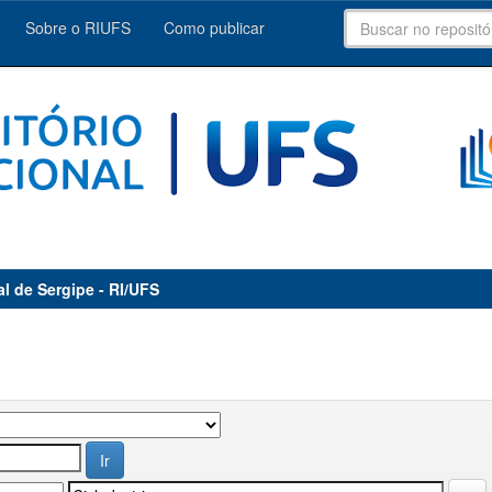
Sobre o RIUFS
Como publicar
al de Sergipe - RI/UFS