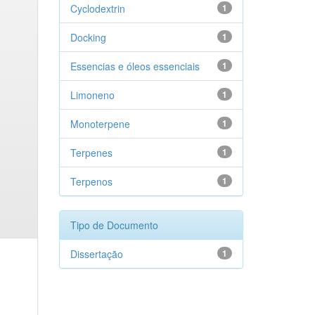
Cyclodextrin
1
Docking
1
Essencias e óleos essenciais
1
Limoneno
1
Monoterpene
1
Terpenes
1
Terpenos
1
Tipo de Documento
Dissertação
1