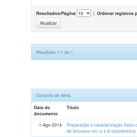
Resultados/Página
|
Ordenar registros 
Resultado 1-1 de 1.
Conjunto de itens:
Data do
Título
documento
1-Ago-2014
Preparação e caracterização físico
de limoneno em α e β-ciclodextrina