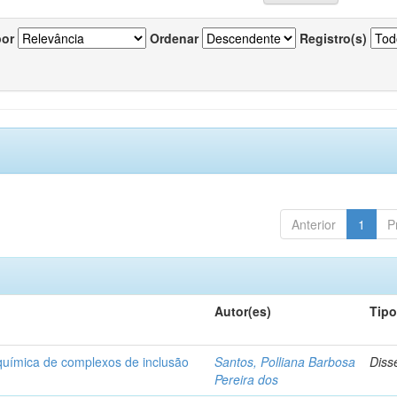
por
Ordenar
Registro(s)
Anterior
1
P
Autor(es)
Tip
-química de complexos de inclusão
Santos, Polliana Barbosa
Diss
Pereira dos