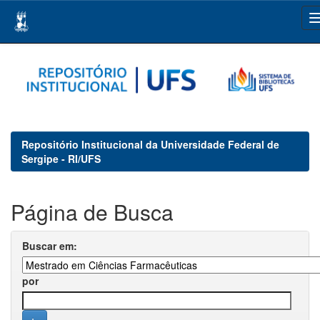
Skip
navigation
Repositório Institucional da Universidade Federal de
Sergipe - RI/UFS
Página de Busca
Buscar em:
por