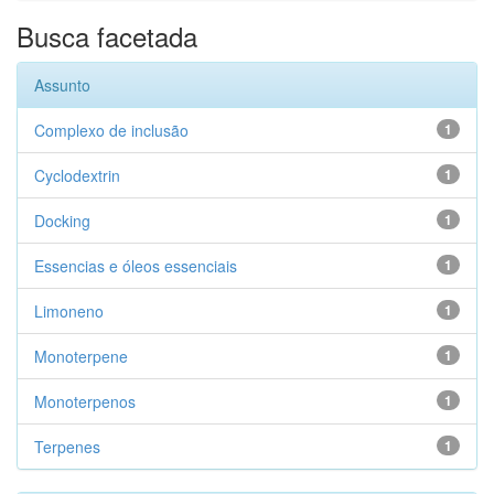
Busca facetada
Assunto
Complexo de inclusão
1
Cyclodextrin
1
Docking
1
Essencias e óleos essenciais
1
Limoneno
1
Monoterpene
1
Monoterpenos
1
Terpenes
1