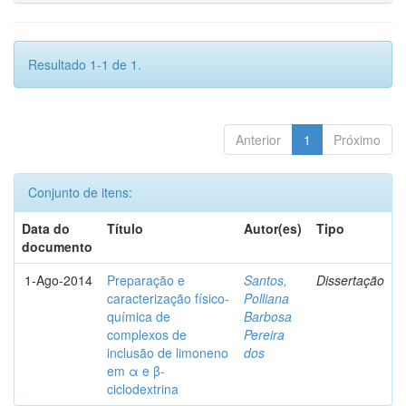
Resultado 1-1 de 1.
Anterior
1
Próximo
Conjunto de itens:
Data do
Título
Autor(es)
Tipo
documento
1-Ago-2014
Preparação e
Santos,
Dissertação
caracterização físico-
Polliana
química de
Barbosa
complexos de
Pereira
inclusão de limoneno
dos
em α e β-
ciclodextrina