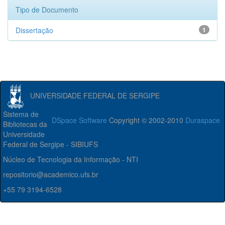
Tipo de Documento
Dissertação
1
UNIVERSIDADE FEDERAL DE SERGIPE
Sistema de
DSpace Software
Copyright © 2002-2010
Duraspace
Bibliotecas da
Universidade
Federal de Sergipe - SIBIUFS
Núcleo de Tecnologia da Informação - NTI
repositorio@academico.ufs.br
+55 79 3194-6528