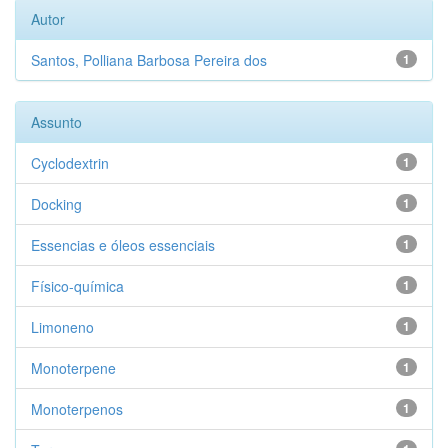
Autor
Santos, Polliana Barbosa Pereira dos
1
Assunto
Cyclodextrin
1
Docking
1
Essencias e óleos essenciais
1
Físico-química
1
Limoneno
1
Monoterpene
1
Monoterpenos
1