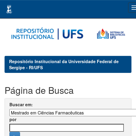
Skip
navigation
Repositório Institucional da Universidade Federal de
Sergipe - RI/UFS
Página de Busca
Buscar em:
por