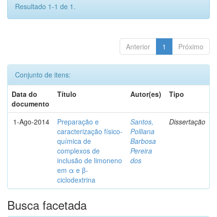
Resultado 1-1 de 1.
Anterior
1
Próximo
Conjunto de itens:
Data do
Título
Autor(es)
Tipo
documento
1-Ago-2014
Preparação e
Santos,
Dissertação
caracterização físico-
Polliana
química de
Barbosa
complexos de
Pereira
inclusão de limoneno
dos
em α e β-
ciclodextrina
Busca facetada