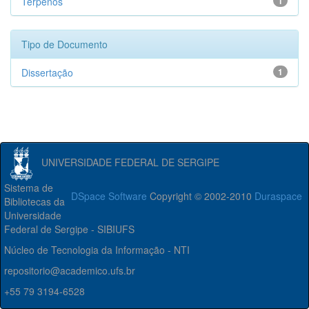
Terpenos
1
Tipo de Documento
Dissertação
1
UNIVERSIDADE FEDERAL DE SERGIPE
Sistema de
DSpace Software
Copyright © 2002-2010
Duraspace
Bibliotecas da
Universidade
Federal de Sergipe - SIBIUFS
Núcleo de Tecnologia da Informação - NTI
repositorio@academico.ufs.br
+55 79 3194-6528