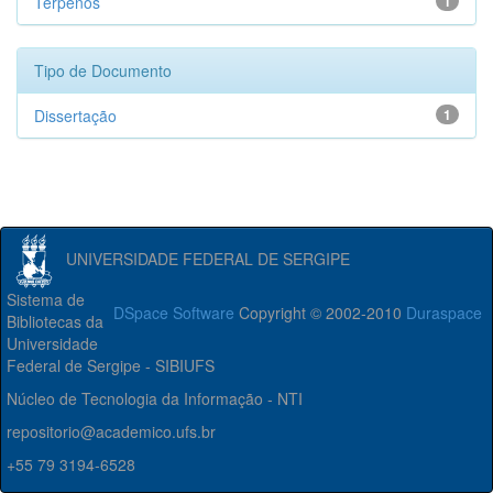
Terpenos
1
Tipo de Documento
Dissertação
1
UNIVERSIDADE FEDERAL DE SERGIPE
Sistema de
DSpace Software
Copyright © 2002-2010
Duraspace
Bibliotecas da
Universidade
Federal de Sergipe - SIBIUFS
Núcleo de Tecnologia da Informação - NTI
repositorio@academico.ufs.br
+55 79 3194-6528