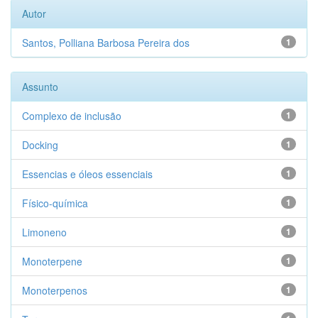
Autor
Santos, Polliana Barbosa Pereira dos
1
Assunto
Complexo de inclusão
1
Docking
1
Essencias e óleos essenciais
1
Físico-química
1
Limoneno
1
Monoterpene
1
Monoterpenos
1