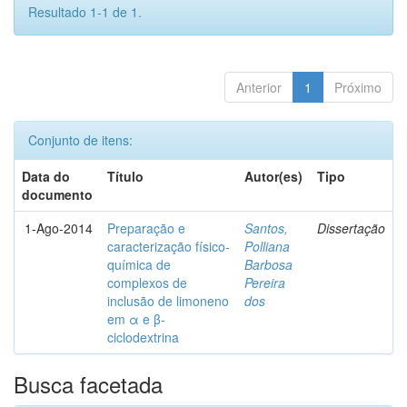
Resultado 1-1 de 1.
Anterior
1
Próximo
Conjunto de itens:
Data do
Título
Autor(es)
Tipo
documento
1-Ago-2014
Preparação e
Santos,
Dissertação
caracterização físico-
Polliana
química de
Barbosa
complexos de
Pereira
inclusão de limoneno
dos
em α e β-
ciclodextrina
Busca facetada