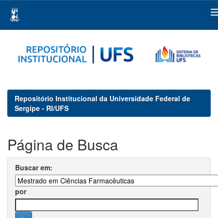
Skip
navigation
Repositório Institucional da Universidade Federal de
Sergipe - RI/UFS
Página de Busca
Buscar em:
por