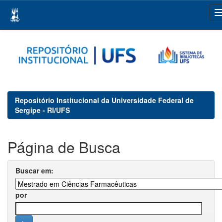
Skip
navigation
Repositório Institucional da Universidade Federal de
Sergipe - RI/UFS
Página de Busca
Buscar em:
por