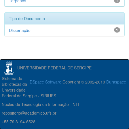
Terpenos
1
Tipo de Documento
Dissertação
1
UNIVERSIDADE FEDERAL DE SERGIPE
Sistema de
DSpace Software
Copyright © 2002-2010
Duraspace
Bibliotecas da
Universidade
Federal de Sergipe - SIBIUFS
Núcleo de Tecnologia da Informação - NTI
repositorio@academico.ufs.br
+55 79 3194-6528