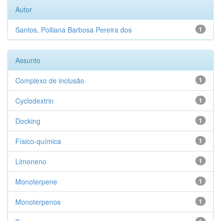
Autor
Santos, Polliana Barbosa Pereira dos
1
Assunto
Complexo de inclusão
1
Cyclodextrin
1
Docking
1
Físico-química
1
Limoneno
1
Monoterpene
1
Monoterpenos
1