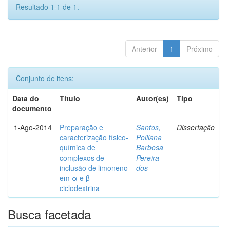
Resultado 1-1 de 1.
Anterior
1
Próximo
Conjunto de itens:
Data do
Título
Autor(es)
Tipo
documento
1-Ago-2014
Preparação e
Santos,
Dissertação
caracterização físico-
Polliana
química de
Barbosa
complexos de
Pereira
inclusão de limoneno
dos
em α e β-
ciclodextrina
Busca facetada