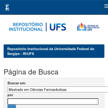
Skip
navigation
Repositório Institucional da Universidade Federal de
Sergipe - RI/UFS
Página de Busca
Buscar em:
por