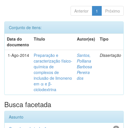
Anterior
1
Próximo
Conjunto de itens:
Data do
Título
Autor(es)
Tipo
documento
1-Ago-2014
Preparação e
Santos,
Dissertação
caracterização físico-
Polliana
química de
Barbosa
complexos de
Pereira
inclusão de limoneno
dos
em α e β-
ciclodextrina
Busca facetada
Assunto