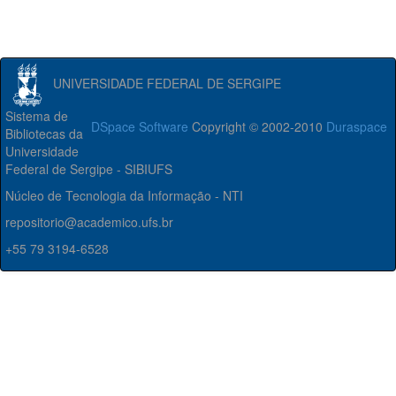
UNIVERSIDADE FEDERAL DE SERGIPE
Sistema de
DSpace Software
Copyright © 2002-2010
Duraspace
Bibliotecas da
Universidade
Federal de Sergipe - SIBIUFS
Núcleo de Tecnologia da Informação - NTI
repositorio@academico.ufs.br
+55 79 3194-6528