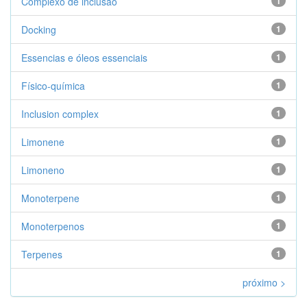
Complexo de inclusão
1
Docking
1
Essencias e óleos essenciais
1
Físico-química
1
Inclusion complex
1
Limonene
1
Limoneno
1
Monoterpene
1
Monoterpenos
1
Terpenes
1
próximo >