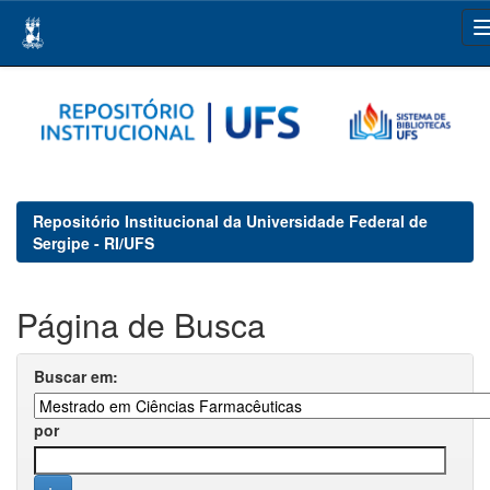
Skip
navigation
Repositório Institucional da Universidade Federal de
Sergipe - RI/UFS
Página de Busca
Buscar em:
por