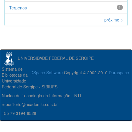
Terpenos
1
próximo >
UNIVERSIDADE FEDERAL DE SERGIPE
Sistema de
DSpace Software
Copyright © 2002-2010
Duraspace
Bibliotecas da
Universidade
Federal de Sergipe - SIBIUFS
Núcleo de Tecnologia da Informação - NTI
repositorio@academico.ufs.br
+55 79 3194-6528