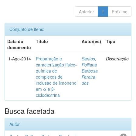
Anterior
1
Próximo
Conjunto de itens:
Data do
Título
Autor(es)
Tipo
documento
1-Ago-2014
Preparação e
Santos,
Dissertação
caracterização físico-
Polliana
química de
Barbosa
complexos de
Pereira
inclusão de limoneno
dos
em α e β-
ciclodextrina
Busca facetada
Autor