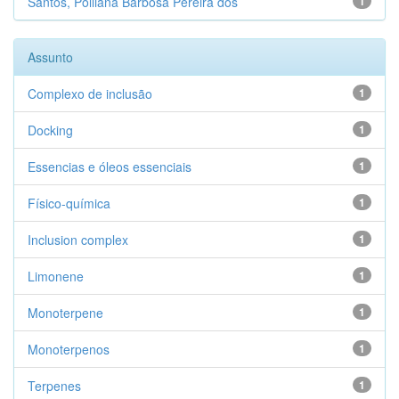
Santos, Polliana Barbosa Pereira dos
1
Assunto
Complexo de inclusão
1
Docking
1
Essencias e óleos essenciais
1
Físico-química
1
Inclusion complex
1
Limonene
1
Monoterpene
1
Monoterpenos
1
Terpenes
1