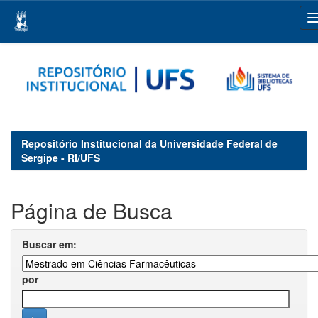
Skip
navigation
Repositório Institucional da Universidade Federal de
Sergipe - RI/UFS
Página de Busca
Buscar em:
por