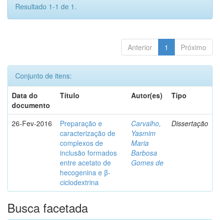
Resultado 1-1 de 1.
Anterior
1
Próximo
Conjunto de itens:
Data do
Título
Autor(es)
Tipo
documento
26-Fev-2016
Preparação e
Carvalho,
Dissertação
caracterização de
Yasmim
complexos de
Maria
inclusão formados
Barbosa
entre acetato de
Gomes de
hecogenina e β-
ciclodextrina
Busca facetada