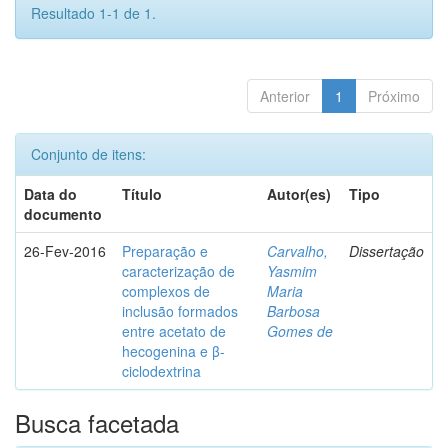
Resultado 1-1 de 1.
Anterior
1
Próximo
Conjunto de itens:
Data do
Título
Autor(es)
Tipo
documento
26-Fev-2016
Preparação e
Carvalho,
Dissertação
caracterização de
Yasmim
complexos de
Maria
inclusão formados
Barbosa
entre acetato de
Gomes de
hecogenina e β-
ciclodextrina
Busca facetada