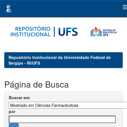
Skip
navigation
Repositório Institucional da Universidade Federal de
Sergipe - RI/UFS
Página de Busca
Buscar em:
por