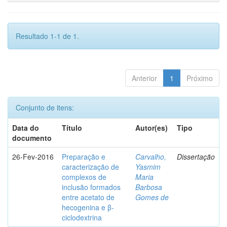
Resultado 1-1 de 1.
Anterior
1
Próximo
Conjunto de itens:
Data do
Título
Autor(es)
Tipo
documento
26-Fev-2016
Preparação e
Carvalho,
Dissertação
caracterização de
Yasmim
complexos de
Maria
inclusão formados
Barbosa
entre acetato de
Gomes de
hecogenina e β-
ciclodextrina