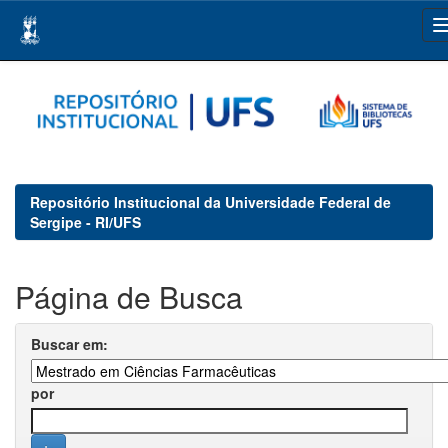
Skip
navigation
Repositório Institucional da Universidade Federal de
Sergipe - RI/UFS
Página de Busca
Buscar em:
por