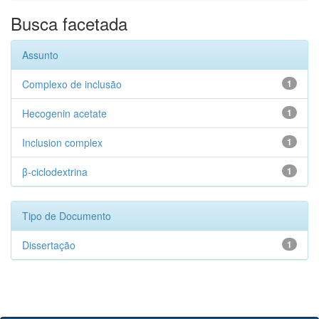
Busca facetada
Assunto
Complexo de inclusão
1
Hecogenin acetate
1
Inclusion complex
1
β-ciclodextrina
1
Tipo de Documento
Dissertação
1