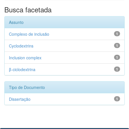
Busca facetada
Assunto
Complexo de inclusão
1
Cyclodextrins
1
Inclusion complex
1
β-ciclodextrina
1
Tipo de Documento
Dissertação
1