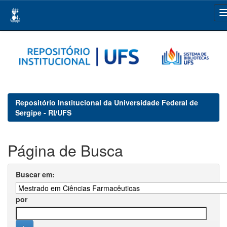
Skip
navigation
Repositório Institucional da Universidade Federal de
Sergipe - RI/UFS
Página de Busca
Buscar em:
por