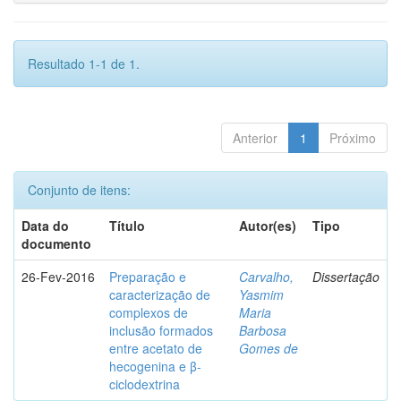
Resultado 1-1 de 1.
Anterior
1
Próximo
Conjunto de itens:
Data do
Título
Autor(es)
Tipo
documento
26-Fev-2016
Preparação e
Carvalho,
Dissertação
caracterização de
Yasmim
complexos de
Maria
inclusão formados
Barbosa
entre acetato de
Gomes de
hecogenina e β-
ciclodextrina