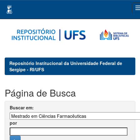
Skip
navigation
Repositório Institucional da Universidade Federal de
Sergipe - RI/UFS
Página de Busca
Buscar em:
por