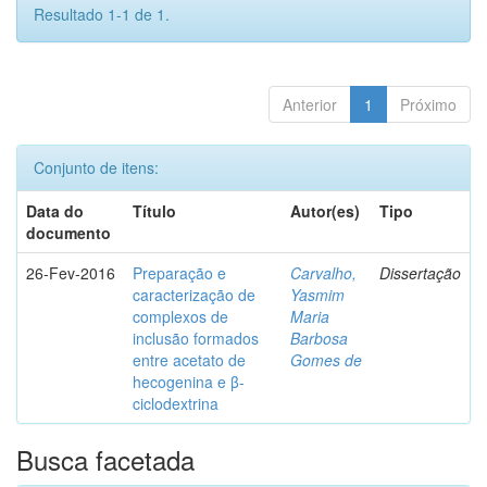
Resultado 1-1 de 1.
Anterior
1
Próximo
Conjunto de itens:
Data do
Título
Autor(es)
Tipo
documento
26-Fev-2016
Preparação e
Carvalho,
Dissertação
caracterização de
Yasmim
complexos de
Maria
inclusão formados
Barbosa
entre acetato de
Gomes de
hecogenina e β-
ciclodextrina
Busca facetada