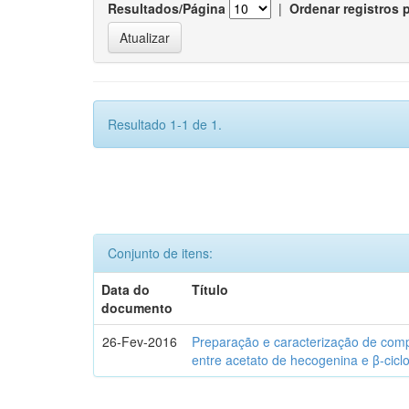
Resultados/Página
|
Ordenar registros 
Resultado 1-1 de 1.
Conjunto de itens:
Data do
Título
documento
26-Fev-2016
Preparação e caracterização de com
entre acetato de hecogenina e β-cicl