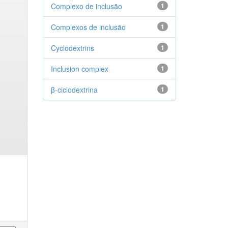
Complexo de inclusão
1
Complexos de inclusão
1
Cyclodextrins
1
Inclusion complex
1
β-ciclodextrina
1