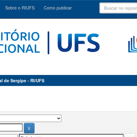
Sobre o RIUFS
Como publicar
al de Sergipe - RI/UFS