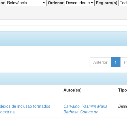
por
Ordenar
Registro(s)
Anterior
1
P
Autor(es)
Tip
plexos de inclusão formados
Carvalho, Yasmim Maria
Diss
odextrina
Barbosa Gomes de