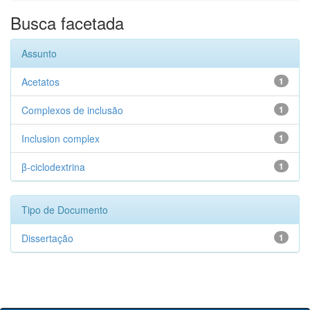
Busca facetada
Assunto
Acetatos
1
Complexos de inclusão
1
Inclusion complex
1
β-ciclodextrina
1
Tipo de Documento
Dissertação
1