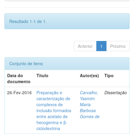
Resultado 1-1 de 1.
Anterior
1
Próximo
Conjunto de itens:
Data do
Título
Autor(es)
Tipo
documento
26-Fev-2016
Preparação e
Carvalho,
Dissertação
caracterização de
Yasmim
complexos de
Maria
inclusão formados
Barbosa
entre acetato de
Gomes de
hecogenina e β-
ciclodextrina