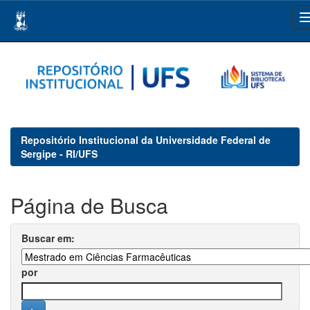
Skip
navigation
Repositório Institucional da Universidade Federal de
Sergipe - RI/UFS
Página de Busca
Buscar em:
por