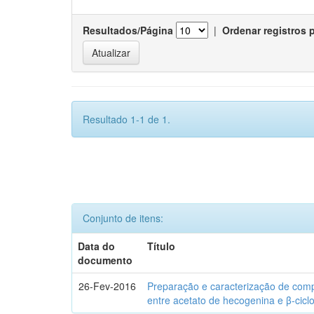
Resultados/Página
|
Ordenar registros 
Resultado 1-1 de 1.
Conjunto de itens:
Data do
Título
documento
26-Fev-2016
Preparação e caracterização de com
entre acetato de hecogenina e β-cicl