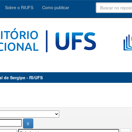
Sobre o RIUFS
Como publicar
al de Sergipe - RI/UFS