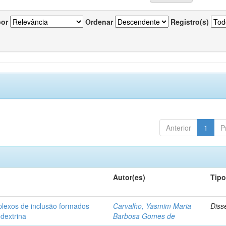
por
Ordenar
Registro(s)
Anterior
1
P
Autor(es)
Tip
plexos de inclusão formados
Carvalho, Yasmim Maria
Diss
odextrina
Barbosa Gomes de