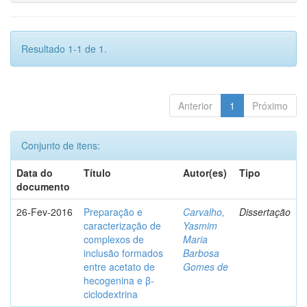
Resultado 1-1 de 1.
Anterior
1
Próximo
Conjunto de itens:
Data do
Título
Autor(es)
Tipo
documento
26-Fev-2016
Preparação e
Carvalho,
Dissertação
caracterização de
Yasmim
complexos de
Maria
inclusão formados
Barbosa
entre acetato de
Gomes de
hecogenina e β-
ciclodextrina