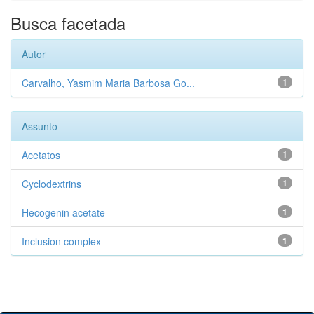
Busca facetada
Autor
Carvalho, Yasmim Maria Barbosa Go...
1
Assunto
Acetatos
1
Cyclodextrins
1
Hecogenin acetate
1
Inclusion complex
1