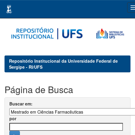
Skip
navigation
Repositório Institucional da Universidade Federal de
Sergipe - RI/UFS
Página de Busca
Buscar em:
por