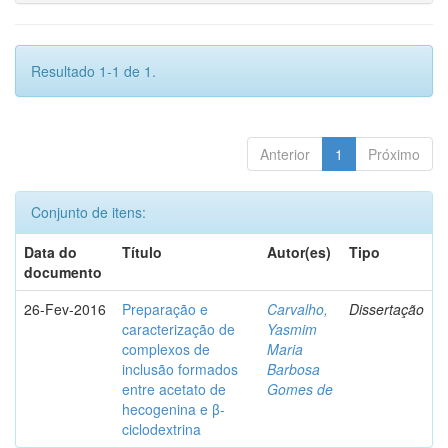
Resultado 1-1 de 1.
Anterior
1
Próximo
Conjunto de itens:
Data do
Título
Autor(es)
Tipo
documento
26-Fev-2016
Preparação e
Carvalho,
Dissertação
caracterização de
Yasmim
complexos de
Maria
inclusão formados
Barbosa
entre acetato de
Gomes de
hecogenina e β-
ciclodextrina