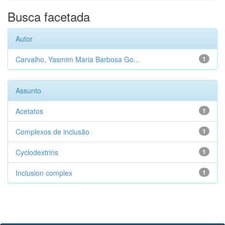
Busca facetada
Autor
Carvalho, Yasmim Maria Barbosa Go...
1
Assunto
Acetatos
1
Complexos de inclusão
1
Cyclodextrins
1
Inclusion complex
1