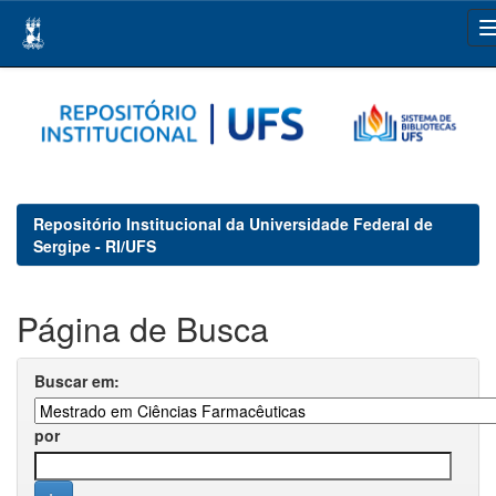
Skip
navigation
Repositório Institucional da Universidade Federal de
Sergipe - RI/UFS
Página de Busca
Buscar em:
por