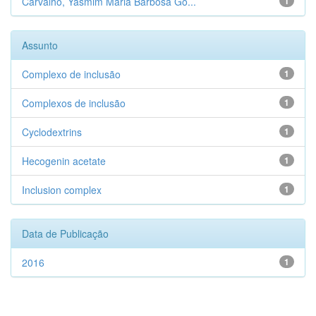
Carvalho, Yasmim Maria Barbosa Go...
1
Assunto
Complexo de inclusão
1
Complexos de inclusão
1
Cyclodextrins
1
Hecogenin acetate
1
Inclusion complex
1
Data de Publicação
2016
1