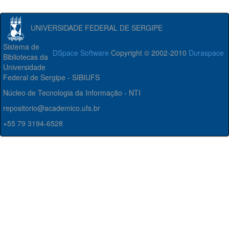
UNIVERSIDADE FEDERAL DE SERGIPE
Sistema de
DSpace Software
Copyright © 2002-2010
Duraspace
Bibliotecas da
Universidade
Federal de Sergipe - SIBIUFS
Núcleo de Tecnologia da Informação - NTI
repositorio@academico.ufs.br
+55 79 3194-6528