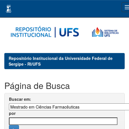
Skip
navigation
Repositório Institucional da Universidade Federal de
Sergipe - RI/UFS
Página de Busca
Buscar em:
por