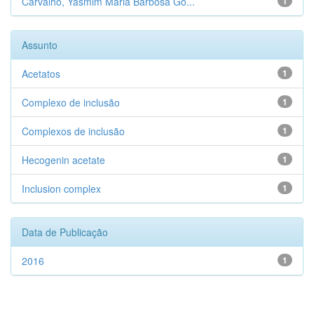
Carvalho, Yasmim Maria Barbosa Go...
1
Assunto
Acetatos
1
Complexo de inclusão
1
Complexos de inclusão
1
Hecogenin acetate
1
Inclusion complex
1
Data de Publicação
2016
1