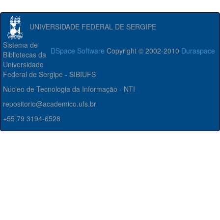
UNIVERSIDADE FEDERAL DE SERGIPE
Sistema de
DSpace Software
Copyright © 2002-2010
Duraspace
Bibliotecas da
Universidade
Federal de Sergipe - SIBIUFS
Núcleo de Tecnologia da Informação - NTI
repositorio@academico.ufs.br
+55 79 3194-6528