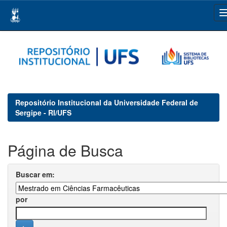
Skip
navigation
Repositório Institucional da Universidade Federal de
Sergipe - RI/UFS
Página de Busca
Buscar em:
por