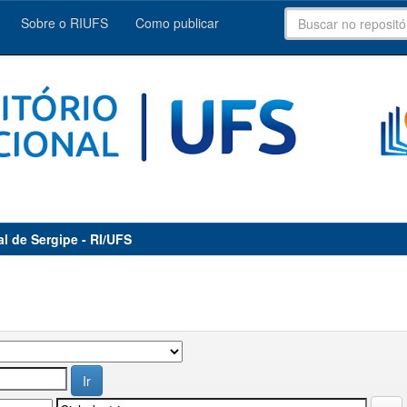
Sobre o RIUFS
Como publicar
al de Sergipe - RI/UFS