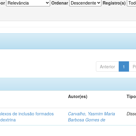
por
Ordenar
Registro(s)
Anterior
1
P
Autor(es)
Tip
plexos de inclusão formados
Carvalho, Yasmim Maria
Diss
odextrina
Barbosa Gomes de