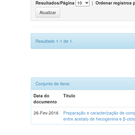
Resultados/Página
|
Ordenar registros 
Resultado 1-1 de 1.
Conjunto de itens:
Data do
Título
documento
26-Fev-2016
Preparação e caracterização de com
entre acetato de hecogenina e β-cicl