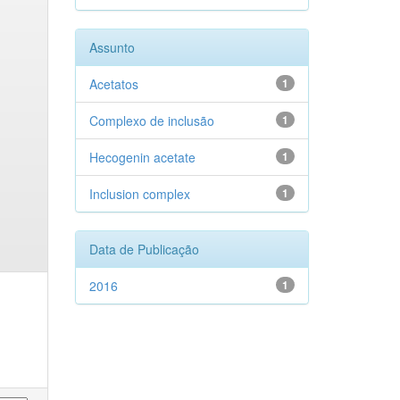
Assunto
Acetatos
1
Complexo de inclusão
1
Hecogenin acetate
1
Inclusion complex
1
Data de Publicação
2016
1