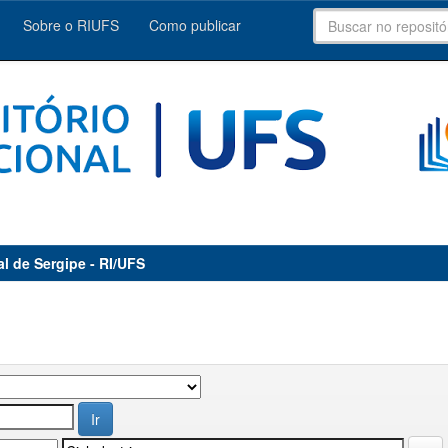
Sobre o RIUFS
Como publicar
al de Sergipe - RI/UFS