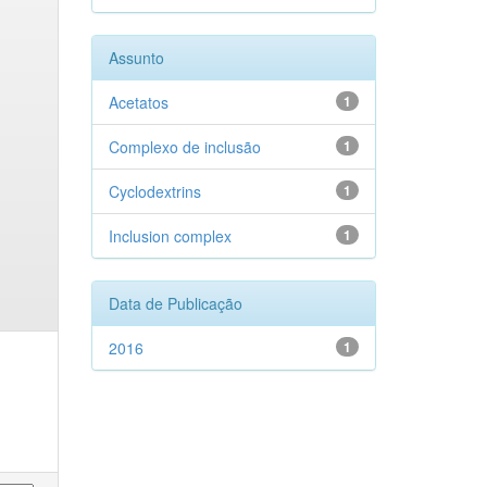
Assunto
Acetatos
1
Complexo de inclusão
1
Cyclodextrins
1
Inclusion complex
1
Data de Publicação
2016
1