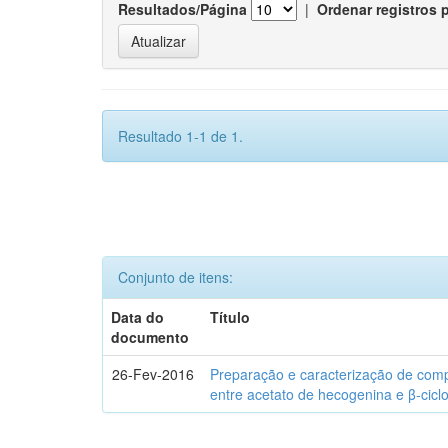
Resultados/Página
|
Ordenar registros 
Resultado 1-1 de 1.
Conjunto de itens:
Data do
Título
documento
26-Fev-2016
Preparação e caracterização de com
entre acetato de hecogenina e β-cicl