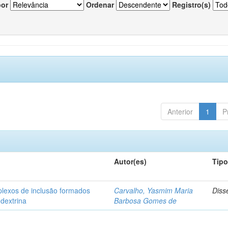
por
Ordenar
Registro(s)
Anterior
1
P
Autor(es)
Tip
plexos de inclusão formados
Carvalho, Yasmim Maria
Diss
odextrina
Barbosa Gomes de