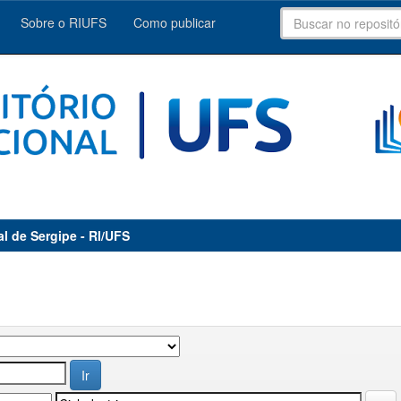
Sobre o RIUFS
Como publicar
al de Sergipe - RI/UFS