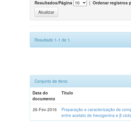
Resultados/Página
|
Ordenar registros 
Resultado 1-1 de 1.
Conjunto de itens:
Data do
Título
documento
26-Fev-2016
Preparação e caracterização de com
entre acetato de hecogenina e β-cicl