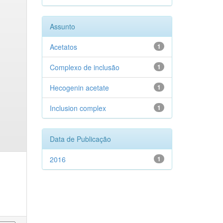
Assunto
Acetatos
1
Complexo de inclusão
1
Hecogenin acetate
1
Inclusion complex
1
Data de Publicação
2016
1