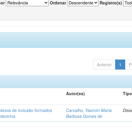
por
Ordenar
Registro(s)
Anterior
1
P
Autor(es)
Tip
plexos de inclusão formados
Carvalho, Yasmim Maria
Diss
odextrina
Barbosa Gomes de