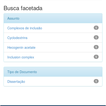
Busca facetada
Assunto
Complexos de inclusão
1
Cyclodextrins
1
Hecogenin acetate
1
Inclusion complex
1
Tipo de Documento
Dissertação
1