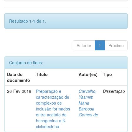
Resultado 1-1 de 1.
Anterior
1
Próximo
Conjunto de itens:
Data do
Título
Autor(es)
Tipo
documento
26-Fev-2016
Preparação e
Carvalho,
Dissertação
caracterização de
Yasmim
complexos de
Maria
inclusão formados
Barbosa
entre acetato de
Gomes de
hecogenina e β-
ciclodextrina