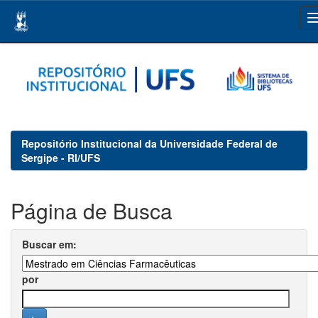
Skip
navigation
Repositório Institucional da Universidade Federal de
Sergipe - RI/UFS
Página de Busca
Buscar em:
por