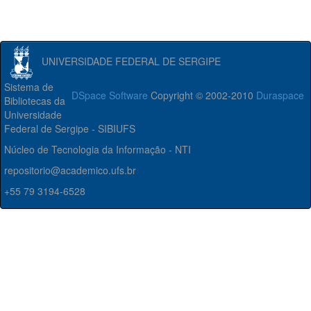
UNIVERSIDADE FEDERAL DE SERGIPE
Sistema de
DSpace Software
Copyright © 2002-2010
Duraspace
Bibliotecas da
Universidade
Federal de Sergipe - SIBIUFS
Núcleo de Tecnologia da Informação - NTI
repositorio@academico.ufs.br
+55 79 3194-6528