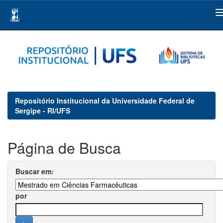
Skip
navigation
Repositório Institucional da Universidade Federal de
Sergipe - RI/UFS
Página de Busca
Buscar em:
por