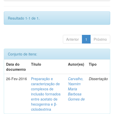
Resultado 1-1 de 1.
Anterior
1
Próximo
Conjunto de itens:
Data do
Título
Autor(es)
Tipo
documento
26-Fev-2016
Preparação e
Carvalho,
Dissertação
caracterização de
Yasmim
complexos de
Maria
inclusão formados
Barbosa
entre acetato de
Gomes de
hecogenina e β-
ciclodextrina