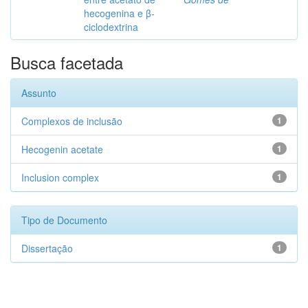
hecogenina e β-
ciclodextrina
Busca facetada
Assunto
Complexos de inclusão
1
Hecogenin acetate
1
Inclusion complex
1
Tipo de Documento
Dissertação
1