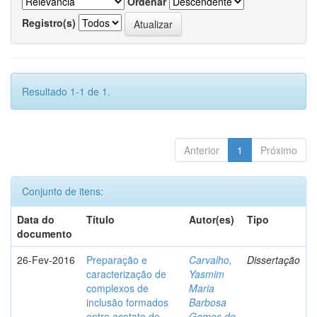
Ordenar
Registro(s)
Resultado 1-1 de 1.
Anterior
1
Próximo
Conjunto de itens:
Data do
Título
Autor(es)
Tipo
documento
26-Fev-2016
Preparação e
Carvalho,
Dissertação
caracterização de
Yasmim
complexos de
Maria
inclusão formados
Barbosa
entre acetato de
Gomes de