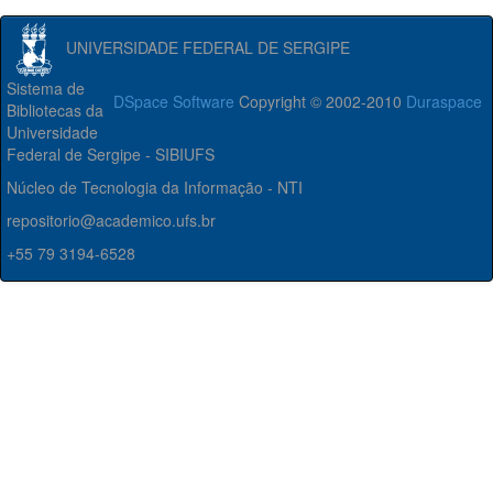
UNIVERSIDADE FEDERAL DE SERGIPE
Sistema de
DSpace Software
Copyright © 2002-2010
Duraspace
Bibliotecas da
Universidade
Federal de Sergipe - SIBIUFS
Núcleo de Tecnologia da Informação - NTI
repositorio@academico.ufs.br
+55 79 3194-6528