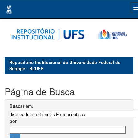
Skip
navigation
Repositório Institucional da Universidade Federal de
Sergipe - RI/UFS
Página de Busca
Buscar em:
por