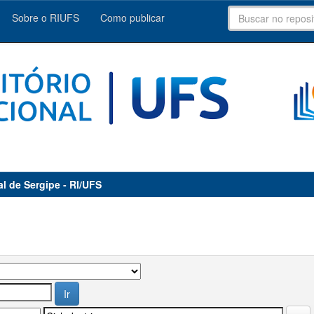
Sobre o RIUFS
Como publicar
al de Sergipe - RI/UFS