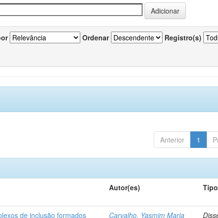
por
Ordenar
Registro(s)
Anterior
1
P
Autor(es)
Tip
plexos de inclusão formados
Carvalho, Yasmim Maria
Diss