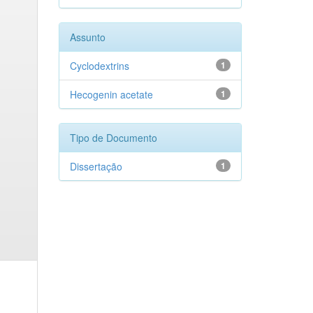
Assunto
Cyclodextrins
1
Hecogenin acetate
1
Tipo de Documento
Dissertação
1