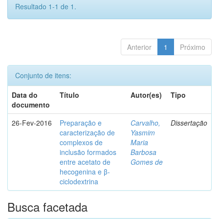
Resultado 1-1 de 1.
Anterior
1
Próximo
Conjunto de itens:
Data do
Título
Autor(es)
Tipo
documento
26-Fev-2016
Preparação e
Carvalho,
Dissertação
caracterização de
Yasmim
complexos de
Maria
inclusão formados
Barbosa
entre acetato de
Gomes de
hecogenina e β-
ciclodextrina
Busca facetada