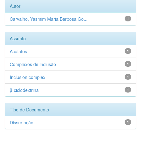
Autor
Carvalho, Yasmim Maria Barbosa Go...
1
Assunto
Acetatos
1
Complexos de inclusão
1
Inclusion complex
1
β-ciclodextrina
1
Tipo de Documento
Dissertação
1