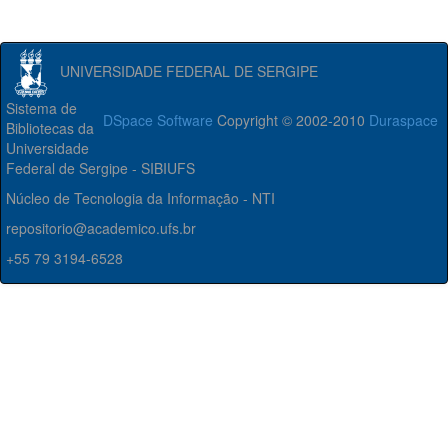
UNIVERSIDADE FEDERAL DE SERGIPE
Sistema de
DSpace Software
Copyright © 2002-2010
Duraspace
Bibliotecas da
Universidade
Federal de Sergipe - SIBIUFS
Núcleo de Tecnologia da Informação - NTI
repositorio@academico.ufs.br
+55 79 3194-6528