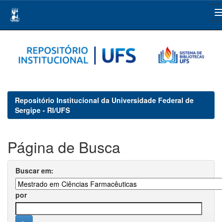
Skip
navigation
Repositório Institucional da Universidade Federal de
Sergipe - RI/UFS
Página de Busca
Buscar em:
por