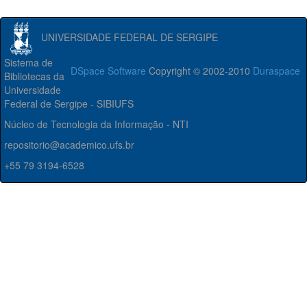
UNIVERSIDADE FEDERAL DE SERGIPE
Sistema de
DSpace Software
Copyright © 2002-2010
Duraspace
Bibliotecas da
Universidade
Federal de Sergipe - SIBIUFS
Núcleo de Tecnologia da Informação - NTI
repositorio@academico.ufs.br
+55 79 3194-6528