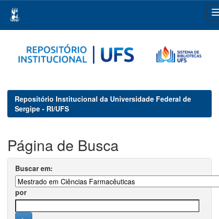
Skip
navigation
Repositório Institucional da Universidade Federal de
Sergipe - RI/UFS
Página de Busca
Buscar em:
por