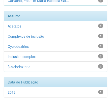
Carvalho, Yasmim Maria Barbosa Go...
1
Assunto
Acetatos
1
Complexos de inclusão
1
Cyclodextrins
1
Inclusion complex
1
β-ciclodextrina
1
Data de Publicação
2016
1