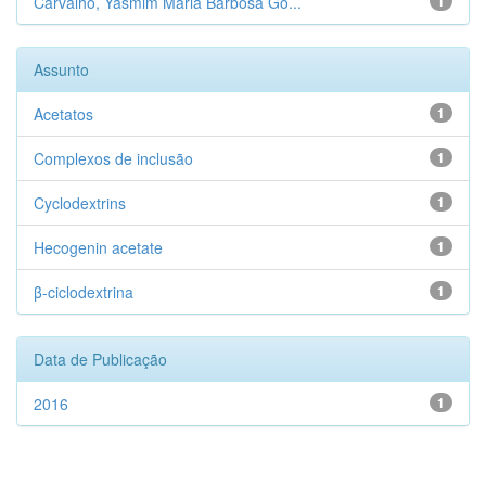
Carvalho, Yasmim Maria Barbosa Go...
1
Assunto
Acetatos
1
Complexos de inclusão
1
Cyclodextrins
1
Hecogenin acetate
1
β-ciclodextrina
1
Data de Publicação
2016
1