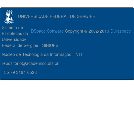
UNIVERSIDADE FEDERAL DE SERGIPE
Sistema de
DSpace Software
Copyright © 2002-2010
Duraspace
Bibliotecas da
Universidade
Federal de Sergipe - SIBIUFS
Núcleo de Tecnologia da Informação - NTI
repositorio@academico.ufs.br
+55 79 3194-6528