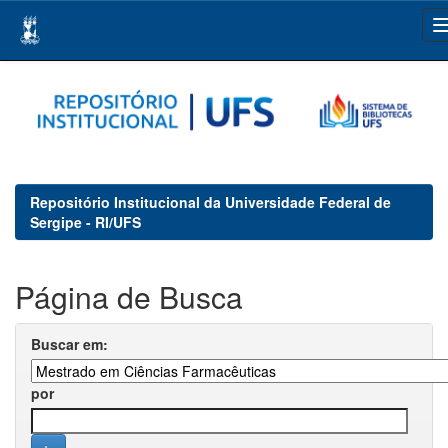
Skip
navigation
Repositório Institucional da Universidade Federal de
Sergipe - RI/UFS
Página de Busca
Buscar em:
por