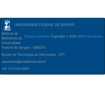
UNIVERSIDADE FEDERAL DE SERGIPE
Sistema de
DSpace Software
Copyright © 2002-2010
Duraspace
Bibliotecas da
Universidade
Federal de Sergipe - SIBIUFS
Núcleo de Tecnologia da Informação - NTI
repositorio@academico.ufs.br
+55 79 3194-6528