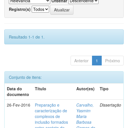
Ordenar
Registro(s)
Resultado 1-1 de 1.
Anterior
1
Próximo
Conjunto de itens:
Data do
Título
Autor(es)
Tipo
documento
26-Fev-2016
Preparação e
Carvalho,
Dissertação
caracterização de
Yasmim
complexos de
Maria
inclusão formados
Barbosa
entre acetato de
Gomes de