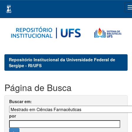
Skip
navigation
Repositório Institucional da Universidade Federal de
Sergipe - RI/UFS
Página de Busca
Buscar em:
por