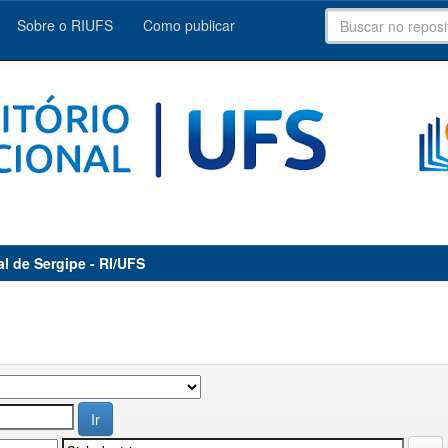
Sobre o RIUFS
Como publicar
al de Sergipe - RI/UFS