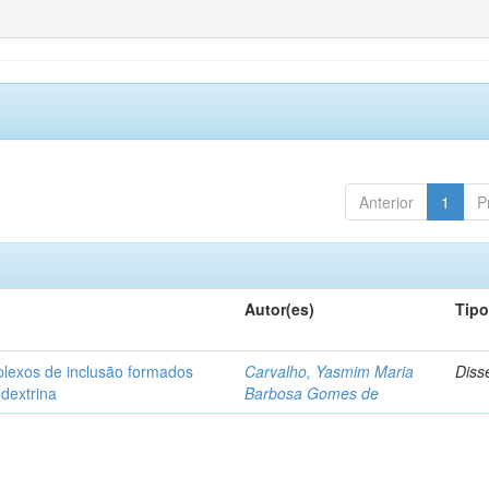
Anterior
1
P
Autor(es)
Tip
plexos de inclusão formados
Carvalho, Yasmim Maria
Diss
odextrina
Barbosa Gomes de