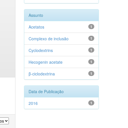
Assunto
Acetatos
1
Complexo de inclusão
1
Cyclodextrins
1
Hecogenin acetate
1
β-ciclodextrina
1
Data de Publicação
2016
1