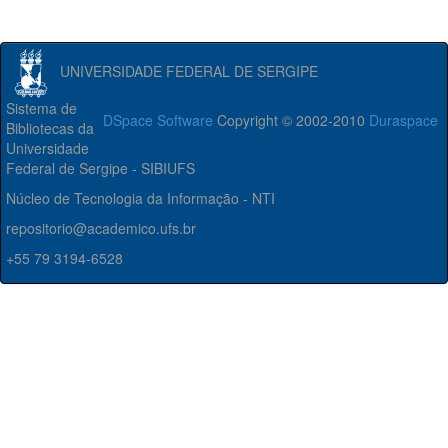
UNIVERSIDADE FEDERAL DE SERGIPE
Sistema de
DSpace Software
Copyright © 2002-2010
Duraspace
Bibliotecas da
Universidade
Federal de Sergipe - SIBIUFS
Núcleo de Tecnologia da Informação - NTI
repositorio@academico.ufs.br
+55 79 3194-6528