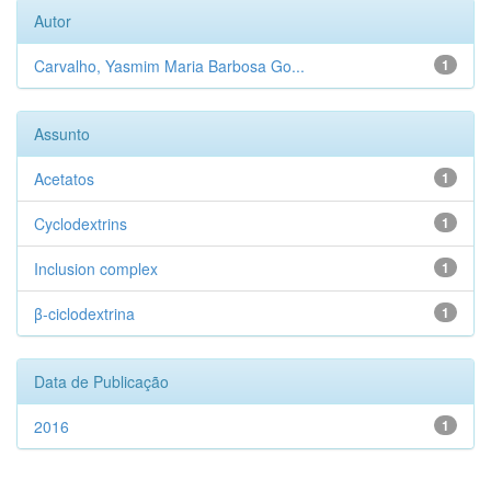
Autor
Carvalho, Yasmim Maria Barbosa Go...
1
Assunto
Acetatos
1
Cyclodextrins
1
Inclusion complex
1
β-ciclodextrina
1
Data de Publicação
2016
1