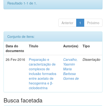
Resultado 1-1 de 1.
Anterior
1
Próximo
Conjunto de itens:
Data do
Título
Autor(es)
Tipo
documento
26-Fev-2016
Preparação e
Carvalho,
Dissertação
caracterização de
Yasmim
complexos de
Maria
inclusão formados
Barbosa
entre acetato de
Gomes de
hecogenina e β-
ciclodextrina
Busca facetada