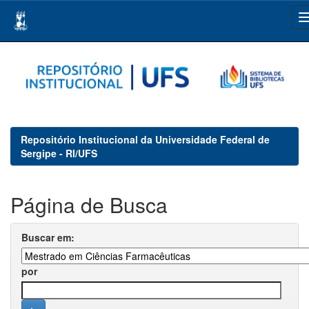
Skip
navigation
Repositório Institucional da Universidade Federal de
Sergipe - RI/UFS
Página de Busca
Buscar em:
por